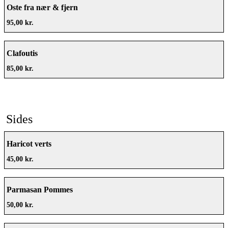
Oste fra nær & fjern
Få én gratis flaske vin eller spritz med, når du
bestiller vores tapas! (Pynt og fiskevariant kan
95,00 kr.
variere efter sæson)
Clafoutis
85,00 kr.
Sides
Haricot verts
45,00 kr.
Parmasan Pommes
50,00 kr.