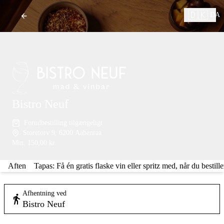
🇩🇰
DA
Bistro Neuf
Forudbestilling tilgængeligt
Storetorv 9, 6200 Aabenraa
Min.
150,00 kr.
Aften
Tapas: Få én gratis flaske vin eller spritz med, når du bestille
Afhentning ved
Bistro Neuf