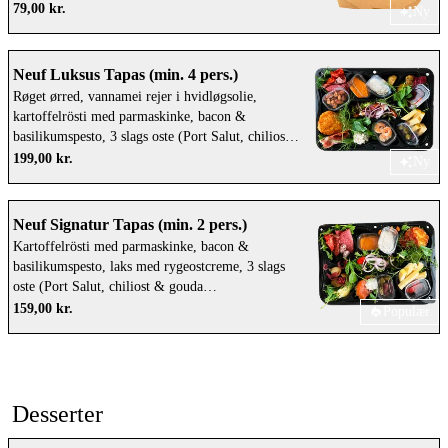
vores tapas!
79,00 kr.
Ny
Neuf Luksus Tapas (min. 4 pers.)
Røget ørred, vannamei rejer i hvidløgsolie,
kartoffelrösti med parmaskinke, bacon &
basilikumspesto, 3 slags oste (Port Salut, chiliost
& gouda brændenælde/hvidløg), laks med
199,00 kr.
Ny
rygeostcreme, ølpølser, mini grignotons med
parmesan, krosalami, fennikelsalami &
oksespegepølse med oliven & ost, saltkartofler
Neuf Signatur Tapas (min. 2 pers.)
med syltede rødløg, ærteskud, frisésalat, små
Kartoffelrösti med parmaskinke, bacon &
mozzarellakugler & tomater, trøffelmayo, aioli,
basilikumspesto, laks med rygeostcreme, 3 slags
cremet pesto med peberfrugt & basilikumspesto,
oste (Port Salut, chiliost & gouda
Fantasia oliven, festival mix (nødder), rød
brændenælde/hvidløg), ølpølser, mini grignotons
159,00 kr.
Populær
peberfrugt sweet drops, lyst & mørkt surdejsbrød.
med parmesan, krosalami, fennikelsalami &
Få én gratis flaske vin eller spritz med, når du
oksespegepølse med oliven & ost, saltkartofler
bestiller vores tapas! (Pynt og fiskevariant kan
med syltede rødløg, ærteskud, frisésalat, små
variere efter sæson)
mozzarellakugler & tomater, trøffelmayo, aioli,
cremet pesto med peberfrugt & basilikumspesto,
Desserter
Fantasia oliven, festival mix (nødder), rød
peberfrugt sweet drops, lyst & mørkt surdejsbrød.